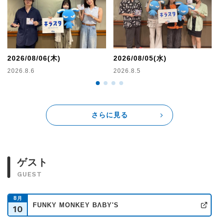
月曜日は酒井直斗、火曜日は「入間国際宣言」の西田どらや
きと斉藤百香がお笑いに特化した2時間、水曜日はタカハシヒ
ョウリ、木曜日は三浦祐太朗と斉藤百香でアニソンを含めた
音楽に特化した2時間を、それぞれの曜日でキラッとする話題
提供する番組・・・それが「キラスタ」です！
2026/08/06(木)
2026/08/05(水)
2026.8.6
2026.8.5
さらに見る
ゲスト
GUEST
8
月
FUNKY MONKEY BΛBY'S
10
公