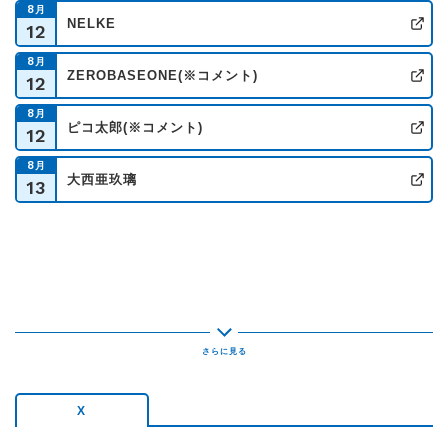
8
月
NELKE
12
公
8
月
ZEROBASEONE(※コメント)
12
公
8
月
ピコ太郎(※コメント)
12
公
8
月
大西亜玖璃
13
公
X