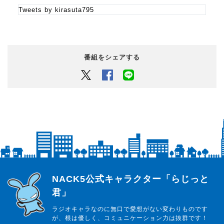
Tweets by kirasuta795
番組をシェアする
Twitter
Facebook
LINEでシェアするボタン
らじっと君
NACK5公式キャラクター「らじっと
君」
ラジオキャラなのに無口で愛想がない変わりものです
が、根は優しく、コミュニケーション力は抜群です！