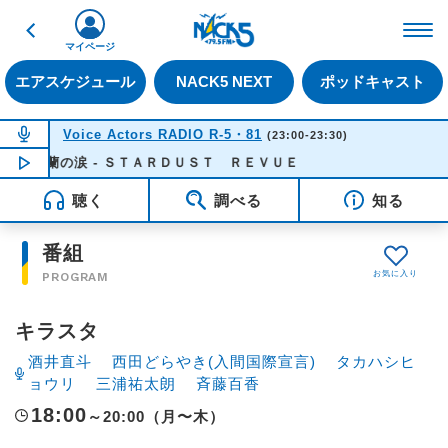
戻る
FM NACK5 79.5MHz（
マイページ
エアスケジュール
NACK5 NEXT
ポッドキャスト
NOW ON AIR
Voice Actors RADIO R-5・81
(23:00-23:30)
木蘭の涙 - ＳＴＡＲＤＵＳＴ ＲＥＶＵＥ
NOW PLAYING
23:23
聴く
調べる
知る
番組
PROGRAM
キラスタ
酒井直斗
西田どらやき(入間国際宣言)
タカハシヒ
ョウリ
三浦祐太朗
斉藤百香
18:00
～20:00（月〜木）