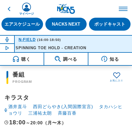
戻る
FM NACK5 79.5MHz（
マイページ
エアスケジュール
NACK5 NEXT
ポッドキャスト
NOW ON AIR
N-FIELD
(16:00-18:50)
SPINNING TOE HOLD - CREATION
NOW PLAYING
17:47
聴く
調べる
知る
番組
PROGRAM
キラスタ
酒井直斗
西田どらやき(入間国際宣言)
タカハシヒ
ョウリ
三浦祐太朗
斉藤百香
18:00
～20:00（月〜木）