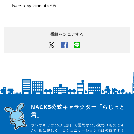
Tweets by kirasuta795
番組をシェアする
Twitter
Facebook
LINEでシェアするボタン
らじっと君
NACK5公式キャラクター「らじっと
君」
ラジオキャラなのに無口で愛想がない変わりものです
が、根は優しく、コミュニケーション力は抜群です！