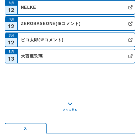
8
月
NELKE
12
公
8
月
ZEROBASEONE(※コメント)
12
公
8
月
ピコ太郎(※コメント)
12
公
8
月
大西亜玖璃
13
公
X