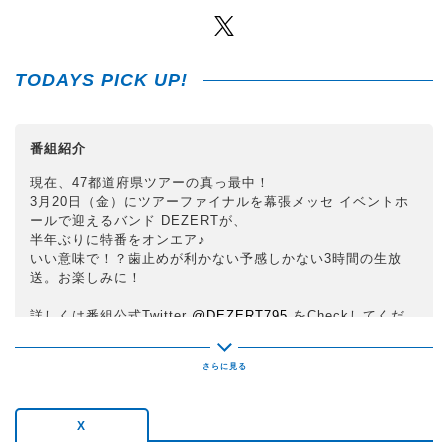
Twitter
TODAYS PICK UP!
番組紹介
現在、47都道府県ツアーの真っ最中！
3月20日（金）にツアーファイナルを幕張メッセ イベントホ
ールで迎えるバンド DEZERTが、
半年ぶりに特番をオンエア♪
いい意味で！？歯止めが利かない予感しかない3時間の生放
送。お楽しみに！
詳しくは番組公式Twitter
@DEZERT795
をCheckしてくだ
さい。
#デザート795
ハッシュタグは
です♪
X