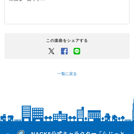
この楽曲をシェアする
Twitter
Facebook
LINEでシェアするボタン
一覧に戻る
らじっと君