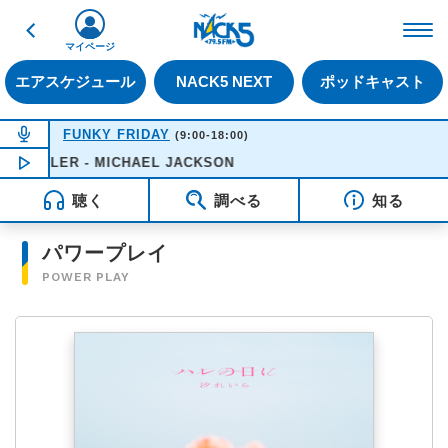
戻る
FM NACK5 79.5MHz（
マイページ
エアスケジュール
NACK5 NEXT
ポッドキャスト
NOW ON AIR
FUNKY FRIDAY
(9:00-18:00)
THRILLER - MICHAEL JACKSON
NOW PLAYING
12:21
聴く
調べる
知る
パワープレイ
POWER PLAY