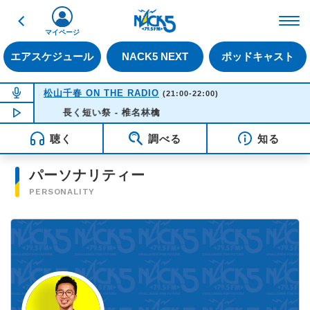
戻る
FM NACK5 79.5MHz（
マイページ
エアスケジュール
NACK5 NEXT
ポッドキャスト
NOW ON AIR
松山千春 ON THE RADIO
(21:00-22:00)
NOW PLAYING
長く短い祭 - 椎名林檎
16:35
聴く
調べる
知る
パーソナリティー
PERSONALITY