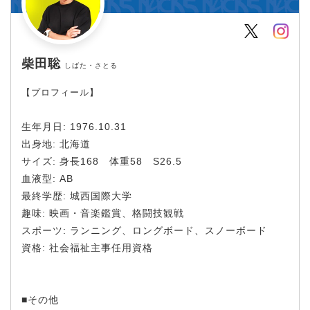
Twitter
Inst
柴田聡
しばた・さとる
【プロフィール】
生年月日: 1976.10.31
出身地: 北海道
サイズ: 身長168 体重58 S26.5
血液型: AB
最終学歴: 城西国際大学
趣味: 映画・音楽鑑賞、格闘技観戦
スポーツ: ランニング、ロングボード、スノーボード
資格: 社会福祉主事任用資格
■その他