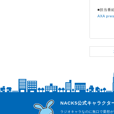
■担当番
AXA pr
らじっと君
NACK5公式キャラク
ラジオキャラなのに無口で愛想が