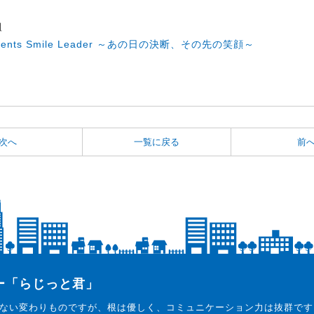
組
esents Smile Leader ～あの日の決断、その先の笑顔～
次へ
一覧に戻る
前
ター「らじっと君」
ない変わりものですが、根は優しく、コミュニケーション力は抜群です