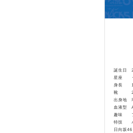
誕生日 2
星座 
身長 15
靴 24
出身地 
血液型 
趣味 フ
特技 
日向坂46