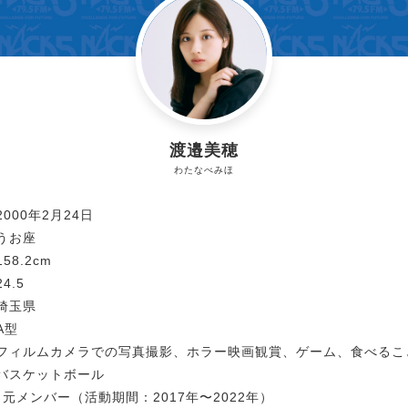
渡邉美穂
わたなべみほ
000年2月24日
うお座
8.2cm
.5
埼玉県
A型
ィルムカメラでの写真撮影、ホラー映画観賞、ゲーム、食べるこ
バスケットボール
 元メンバー（活動期間：2017年〜2022年）