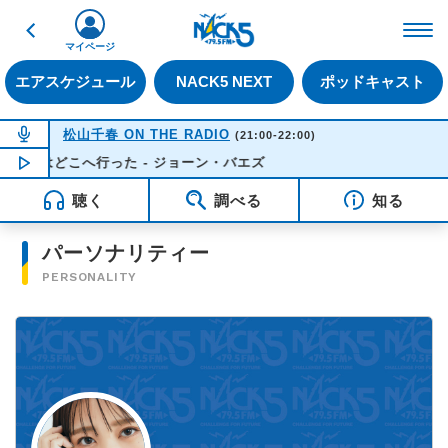
戻る
FM NACK5 79.5MHz（
マイページ
エアスケジュール
NACK5 NEXT
ポッドキャスト
NOW ON AIR
松山千春 ON THE RADIO
(21:00-22:00)
花はどこへ行った - ジョーン・バエズ
NOW PLAYING
21:28
聴く
調べる
知る
パーソナリティー
PERSONALITY