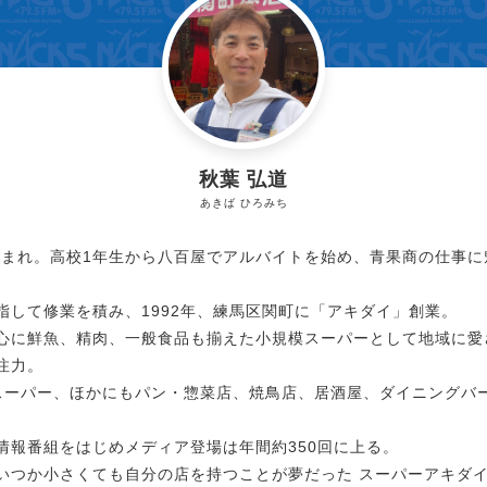
秋葉 弘道
あきば ひろみち
年生まれ。高校1年生から八百屋でアルバイトを始め、青果商の仕事に
指して修業を積み、1992年、練馬区関町に「アキダイ」創業。
心に鮮魚、精肉、一般食品も揃えた小規模スーパーとして地域に愛
注力。
スーパー、ほかにもパン・惣菜店、焼鳥店、居酒屋、ダイニングバ
情報番組をはじめメディア登場は年間約350回に上る。
いつか小さくても自分の店を持つことが夢だった スーパーアキダ