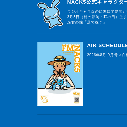
らじっと君
NACK5公式キャラク
ラジオキャラなのに無口で愛想が
3月3日（桃の節句・耳の日）生
座右の銘「足で稼ぐ」
AIR SCHEDUL
2026年8月-9月号＜