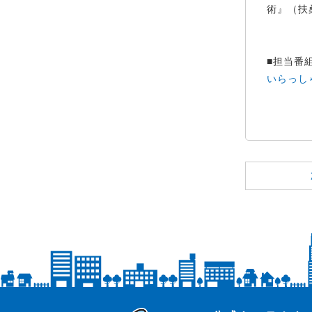
術』（扶
■担当番
いらっし