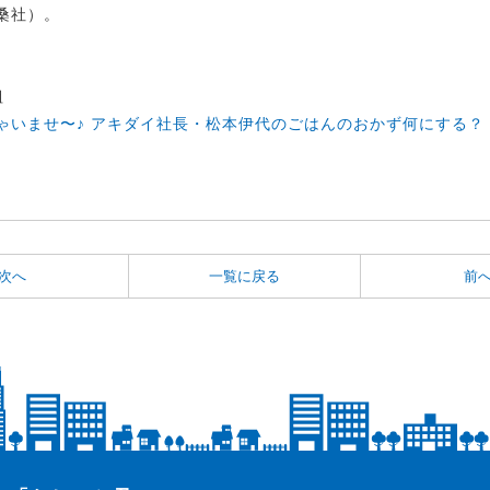
桑社）。
組
ゃいませ〜♪ アキダイ社長・松本伊代のごはんのおかず何にする？
次へ
一覧に戻る
前