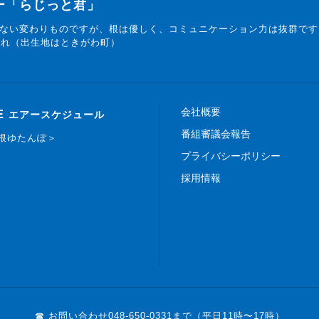
ター「らじっと君」
ない変わりものですが、根は優しく、コミュニケーション力は抜群です
まれ（出生地はときがわ町）
会社概要
E
エアースケジュール
番組審議会報告
白根ゆたんぽ＞
プライバシーポリシー
採用情報
☎ お問い合わせ
048-650-0331まで（平日11時〜17時）