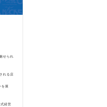
魅せられ
される店
ーを展
イ式経営