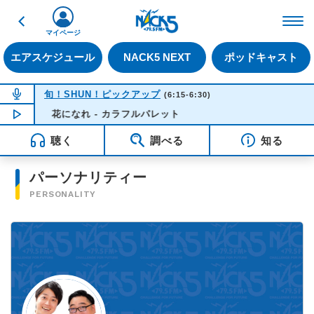
戻る
FM NACK5 79.5MHz（
マイページ
エアスケジュール
NACK5 NEXT
ポッドキャスト
NOW ON AIR
旬！SHUN！ピックアップ
(6:15-6:30)
NOW PLAYING
花になれ - カラフルパレット
06:09
聴く
調べる
知る
パーソナリティー
PERSONALITY