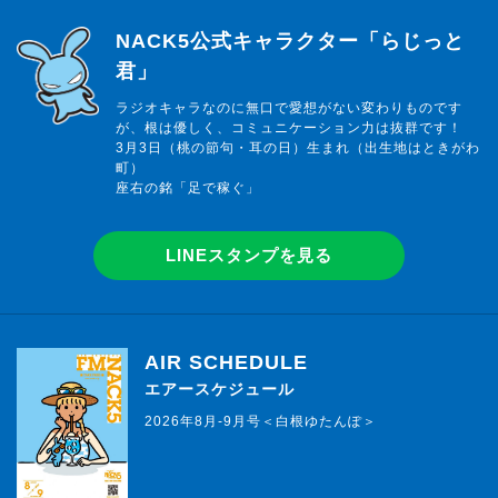
らじっと君
NACK5公式キャラクター「らじっと
君」
ラジオキャラなのに無口で愛想がない変わりものです
が、根は優しく、コミュニケーション力は抜群です！
3月3日（桃の節句・耳の日）生まれ（出生地はときがわ
町）
座右の銘「足で稼ぐ」
LINEスタンプを見る
AIR SCHEDULE
エアースケジュール
2026年8月-9月号＜白根ゆたんぽ＞