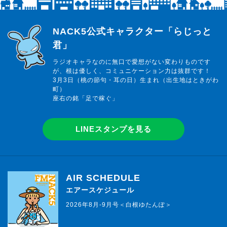
らじっと君
NACK5公式キャラクター「らじっと
君」
ラジオキャラなのに無口で愛想がない変わりものです
が、根は優しく、コミュニケーション力は抜群です！
3月3日（桃の節句・耳の日）生まれ（出生地はときがわ
町）
座右の銘「足で稼ぐ」
LINEスタンプを見る
AIR SCHEDULE
エアースケジュール
2026年8月-9月号＜白根ゆたんぽ＞