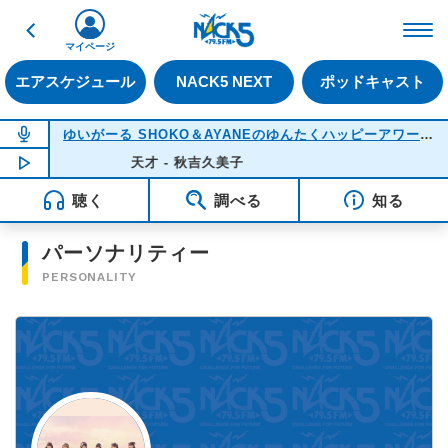
戻る
FM NACK5 79.5MHz（
マイページ
エアスケジュール
NACK5 NEXT
ポッドキャスト
NOW ON AIR
ゆいがーる SHOKO＆AYANEのゆんたくハッピーアワー
(22
NOW PLAYING
天才 - 秋吉久美子
21:51
聴く
調べる
知る
パーソナリティー
PERSONALITY