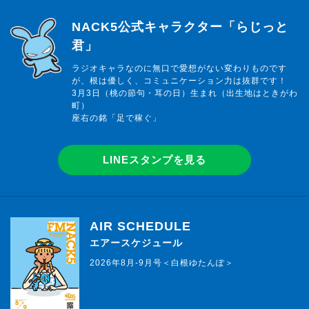
らじっと君
NACK5公式キャラクター「らじっと
君」
ラジオキャラなのに無口で愛想がない変わりものです
が、根は優しく、コミュニケーション力は抜群です！
3月3日（桃の節句・耳の日）生まれ（出生地はときがわ
町）
座右の銘「足で稼ぐ」
LINEスタンプを見る
AIR SCHEDULE
エアースケジュール
2026年8月-9月号＜白根ゆたんぽ＞