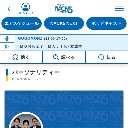
戻る
FM NACK5 79.5MHz（
マイページ
エアスケジュール
NACK5 NEXT
ポッドキャスト
NOW ON AIR
GOGOMONZ
(13:00-17:00)
ｅｔｏ - ＭＯＮＫＥＹ ＭＡＪＩＫ×友成空
NOW PLAYING
13:27
聴く
調べる
知る
パーソナリティー
PERSONALITY