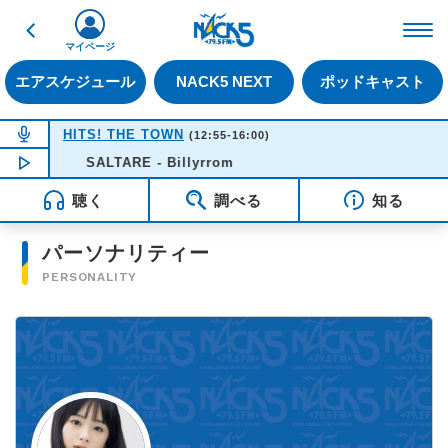
戻る
FM NACK5 79.5MHz（
マイページ
エアスケジュール
NACK5 NEXT
ポッドキャスト
NOW ON AIR
HITS! THE TOWN
(12:55-16:00)
NOW PLAYING
SALTARE - Billyrrom
14:14
聴く
調べる
知る
パーソナリティー
PERSONALITY