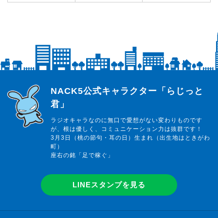
らじっと君
NACK5公式キャラクター「らじっと
君」
ラジオキャラなのに無口で愛想がない変わりものです
が、根は優しく、コミュニケーション力は抜群です！
3月3日（桃の節句・耳の日）生まれ（出生地はときがわ
町）
座右の銘「足で稼ぐ」
LINEスタンプを見る