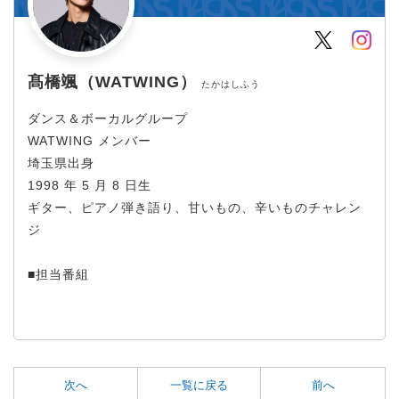
Twitter
Inst
髙橋颯（WATWING）
たかはしふう
ダンス＆ボーカルグループ
WATWING メンバー
埼玉県出身
1998 年 5 月 8 日生
ギター、ピアノ弾き語り、甘いもの、辛いものチャレン
ジ
■担当番組
次へ
一覧に戻る
前へ