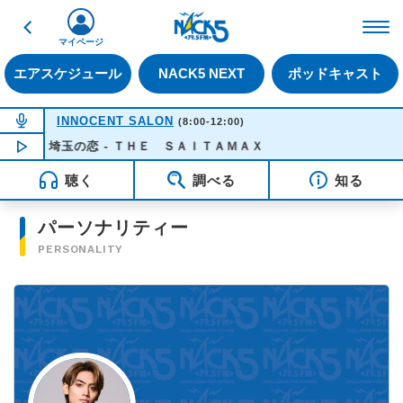
戻る
FM NACK5 79.5MHz（
マイページ
エアスケジュール
NACK5 NEXT
ポッドキャスト
NOW ON AIR
INNOCENT SALON
(8:00-12:00)
走れ！埼玉の恋 - ＴＨＥ ＳＡＩＴＡＭＡＸ
NOW PLAYING
10:35
聴く
調べる
知る
パーソナリティー
PERSONALITY