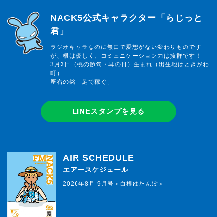
らじっと君
NACK5公式キャラクター「らじっと
君」
ラジオキャラなのに無口で愛想がない変わりものです
が、根は優しく、コミュニケーション力は抜群です！
3月3日（桃の節句・耳の日）生まれ（出生地はときがわ
町）
座右の銘「足で稼ぐ」
LINEスタンプを見る
AIR SCHEDULE
エアースケジュール
2026年8月-9月号＜白根ゆたんぽ＞