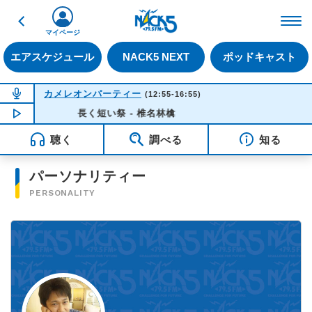
戻る
FM NACK5 79.5MHz（
マイページ
エアスケジュール
NACK5 NEXT
ポッドキャスト
NOW ON AIR
カメレオンパーティー
(12:55-16:55)
NOW PLAYING
長く短い祭 - 椎名林檎
16:35
聴く
調べる
知る
パーソナリティー
PERSONALITY