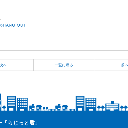
組
HANG OUT
次へ
一覧に戻る
前
ター「らじっと君」