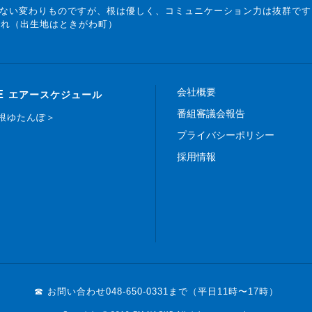
ない変わりものですが、根は優しく、コミュニケーション力は抜群です
まれ（出生地はときがわ町）
会社概要
E
エアースケジュール
番組審議会報告
白根ゆたんぽ＞
プライバシーポリシー
採用情報
☎ お問い合わせ
048-650-0331まで（平日11時〜17時）