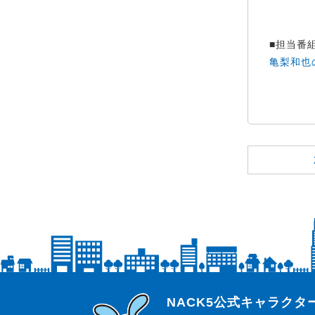
■担当番
亀梨和也の
らじっと君
NACK5公式キャラク