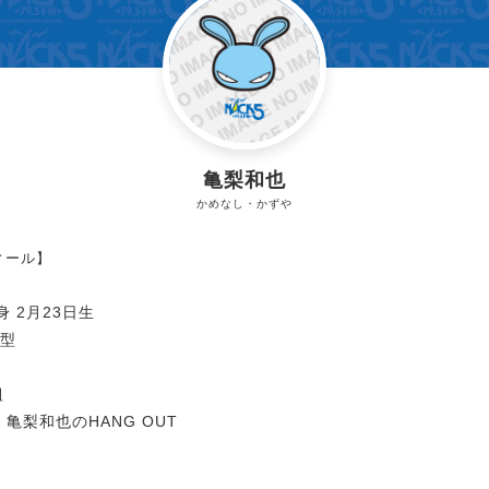
亀梨和也
かめなし・かずや
ィール】
 2月23日生
B型
組
UN 亀梨和也のHANG OUT