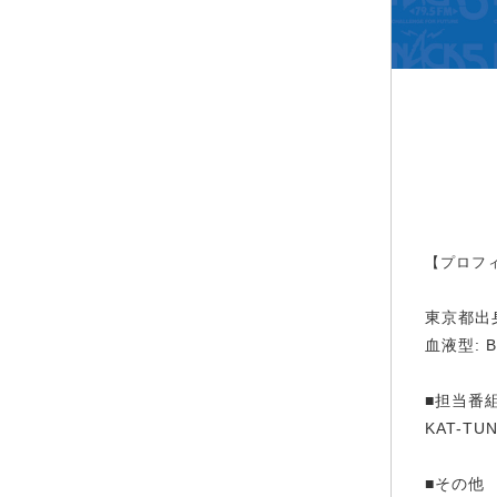
【プロフ
東京都出身
血液型: 
■担当番
KAT-T
■その他