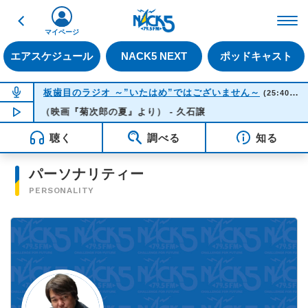
戻る
FM NACK5 79.5MHz（
マイページ
エアスケジュール
NACK5 NEXT
ポッドキャスト
NOW ON AIR
板歯目のラジオ ～”いたはめ”ではございません～
(25:40-26:00)
ｍｅｒ （映画『菊次郎の夏』より） - 久石譲
NOW PLAYING
01:54
聴く
調べる
知る
パーソナリティー
PERSONALITY