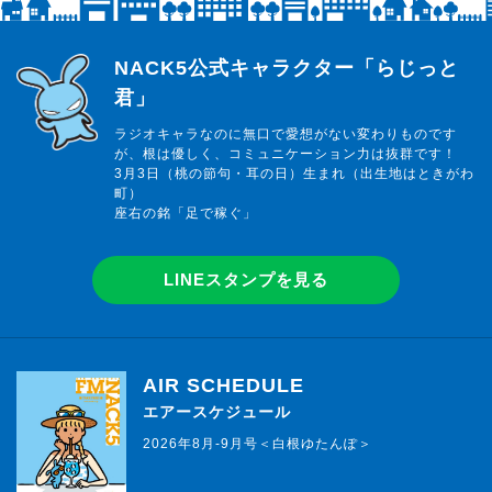
らじっと君
NACK5公式キャラクター「らじっと
君」
ラジオキャラなのに無口で愛想がない変わりものです
が、根は優しく、コミュニケーション力は抜群です！
3月3日（桃の節句・耳の日）生まれ（出生地はときがわ
町）
座右の銘「足で稼ぐ」
LINEスタンプを見る
AIR SCHEDULE
エアースケジュール
2026年8月-9月号＜白根ゆたんぽ＞