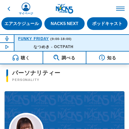
戻る
FM NACK5 79.5MHz（
マイページ
エアスケジュール
NACK5 NEXT
ポッドキャスト
NOW ON AIR
FUNKY FRIDAY
(9:00-18:00)
NOW PLAYING
なつめき - OCTPATH
09:55
聴く
調べる
知る
パーソナリティー
PERSONALITY