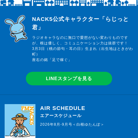
らじっと君
NACK5公式キャラクター「らじっと
君」
ラジオキャラなのに無口で愛想がない変わりものです
が、根は優しく、コミュニケーション力は抜群です！
3月3日（桃の節句・耳の日）生まれ（出生地はときがわ
町）
座右の銘「足で稼ぐ」
LINEスタンプを見る
AIR SCHEDULE
エアースケジュール
2026年8月-9月号＜白根ゆたんぽ＞