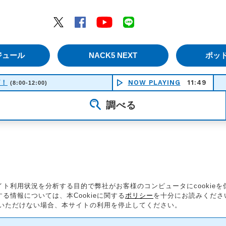
エムナックファイブ）
Twitter
Facebook
YouTube
LINE
ジュール
NACK5 NEXT
ポッ
ピ！
NOW PLAYING
11:49
(8:00-12:00)
調べる
ト利用状況を分析する目的で弊社がお客様のコンピュータにcookie
情報については、本Cookieに関する
ポリシー
を十分にお読みくださ
同意いただけない場合、本サイトの利用を停止してください。