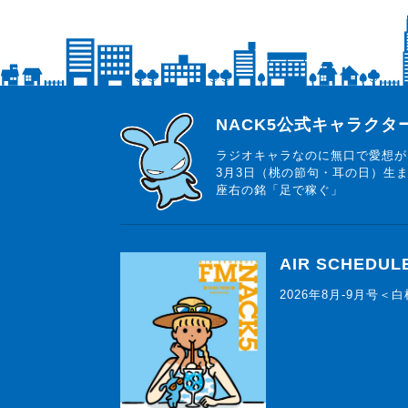
らじっと君
NACK5公式キャラク
ラジオキャラなのに無口で愛想が
3月3日（桃の節句・耳の日）生
座右の銘「足で稼ぐ」
AIR SCHEDUL
2026年8月-9月号＜