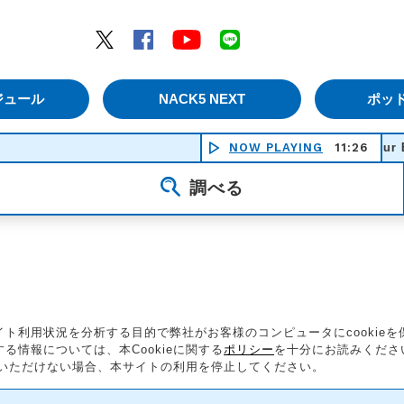
エムナックファイブ）
Twitter
Facebook
YouTube
LINE
ジュール
NACK5 NEXT
ポッ
NOW PLAYING
I Got Your Back (
11:26
調べる
ト利用状況を分析する目的で弊社がお客様のコンピュータにcookie
情報については、本Cookieに関する
ポリシー
を十分にお読みくださ
同意いただけない場合、本サイトの利用を停止してください。