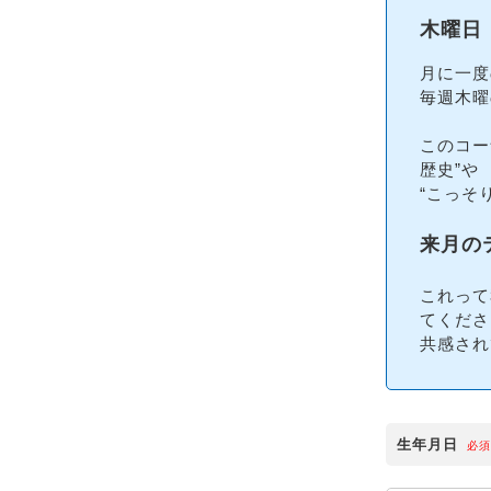
木曜日
月に一度
毎週木曜
このコー
歴史”や
“こっそ
来月の
これって
てくださ
共感され
生年月日
必須