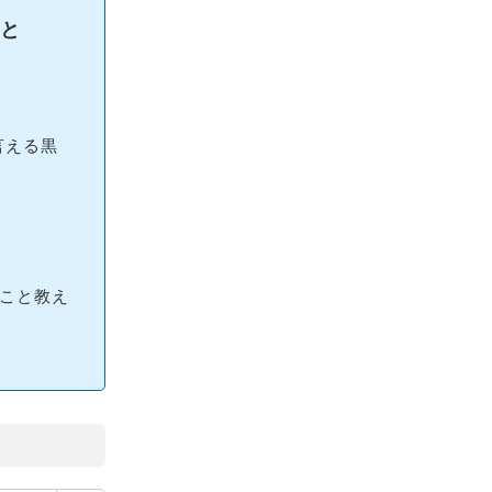
と
言える黒
こと教え