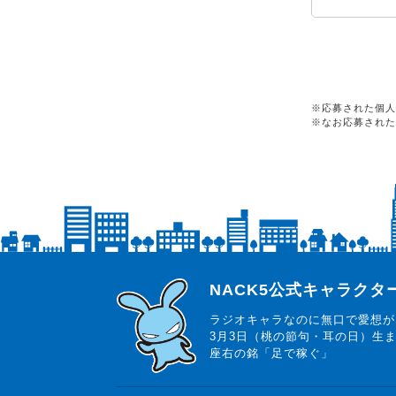
※応募された個人
※なお応募された
らじっと君
NACK5公式キャラク
ラジオキャラなのに無口で愛想が
3月3日（桃の節句・耳の日）生
座右の銘「足で稼ぐ」