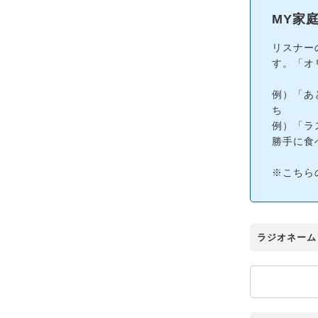
MY家
リスナー
す。「オ
例）「あ
ち
例）「ラ
勝手に食
※こちら
ラジオネーム