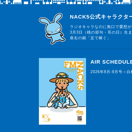
らじっと君
NACK5公式キャラク
ラジオキャラなのに無口で愛想が
3月3日（桃の節句・耳の日）生
座右の銘「足で稼ぐ」
AIR SCHEDUL
2026年8月-9月号＜