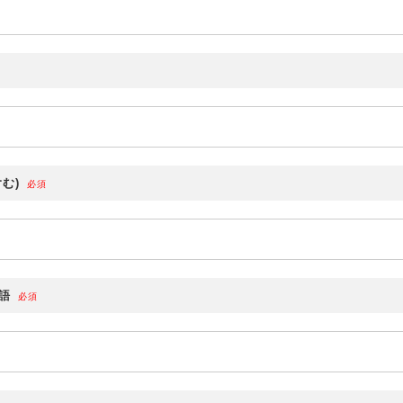
む)
必須
語
必須