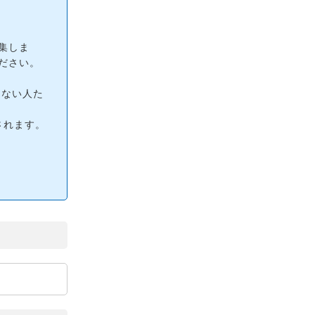
集しま
ださい。
らない人た
されます。