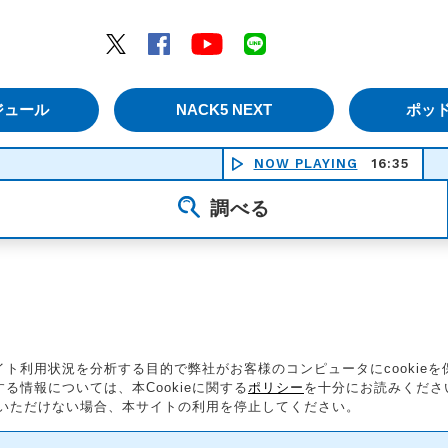
エムナックファイブ）
Twitter
Facebook
YouTube
LINE
ジュール
NACK5 NEXT
ポッ
NOW PLAYING
16:35
調べる
ト利用状況を分析する目的で弊社がお客様のコンピュータにcookie
情報については、本Cookieに関する
ポリシー
を十分にお読みくださ
同意いただけない場合、本サイトの利用を停止してください。