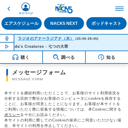
戻る
FM NACK5 79.5MHz（
マイページ
エアスケジュール
NACK5 NEXT
ポッドキャスト
NOW ON AIR
ラジオのアナ〜ラジアナ（木）
(25:00-28:45)
amada's Creatures - 七つの大罪
NOW PLAYING
04:34
聴く
調べる
知る
メッセージフォーム
MESSAGE FORM
本サイトを継続利用いただくことで、お客様のサイト利用状況を
分析する目的で弊社がお客様のコンピュータにcookieを保存する
ことに、お客様が同意したことになります。お客様が本サイトを
ご利用いただく際に収集する情報については、本Cookieに関する
ポリシー
を十分にお読みください。
本サイトの利用に際してのCookieの保存にご同意いただけない場
合、本サイトの利用を停止してください。