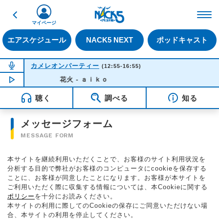
戻る
FM NACK5 79.5MHz（
マイページ
エアスケジュール
NACK5 NEXT
ポッドキャスト
NOW ON AIR
カメレオンパーティー
(12:55-16:55)
NOW PLAYING
花火 - ａｉｋｏ
15:21
聴く
調べる
知る
メッセージフォーム
MESSAGE FORM
本サイトを継続利用いただくことで、お客様のサイト利用状況を
分析する目的で弊社がお客様のコンピュータにcookieを保存する
ことに、お客様が同意したことになります。お客様が本サイトを
ご利用いただく際に収集する情報については、本Cookieに関する
ポリシー
を十分にお読みください。
本サイトの利用に際してのCookieの保存にご同意いただけない場
合、本サイトの利用を停止してください。