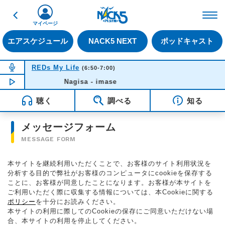
戻る
FM NACK5 79.5MHz（
マイページ
エアスケジュール
NACK5 NEXT
ポッドキャスト
NOW ON AIR
REDs My Life
(6:50-7:00)
NOW PLAYING
Nagisa - imase
06:44
聴く
調べる
知る
メッセージフォーム
MESSAGE FORM
本サイトを継続利用いただくことで、お客様のサイト利用状況を
分析する目的で弊社がお客様のコンピュータにcookieを保存する
ことに、お客様が同意したことになります。お客様が本サイトを
ご利用いただく際に収集する情報については、本Cookieに関する
ポリシー
を十分にお読みください。
本サイトの利用に際してのCookieの保存にご同意いただけない場
合、本サイトの利用を停止してください。