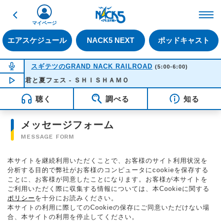
戻る
FM NACK5 79.5MHz（
マイページ
エアスケジュール
NACK5 NEXT
ポッドキャスト
NOW ON AIR
スギテツのGRAND NACK RAILROAD
(5:00-6:00)
君と夏フェス - ＳＨＩＳＨＡＭＯ
NOW PLAYING
05:05
聴く
調べる
知る
メッセージフォーム
MESSAGE FORM
本サイトを継続利用いただくことで、お客様のサイト利用状況を
分析する目的で弊社がお客様のコンピュータにcookieを保存する
ことに、お客様が同意したことになります。お客様が本サイトを
ご利用いただく際に収集する情報については、本Cookieに関する
ポリシー
を十分にお読みください。
本サイトの利用に際してのCookieの保存にご同意いただけない場
合、本サイトの利用を停止してください。