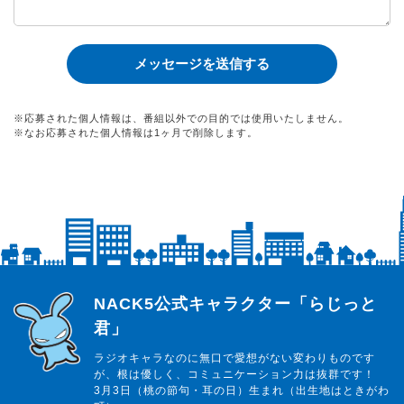
※応募された個人情報は、番組以外での目的では使用いたしません。
※なお応募された個人情報は1ヶ月で削除します。
らじっと君
NACK5公式キャラクター「らじっと
君」
ラジオキャラなのに無口で愛想がない変わりものです
が、根は優しく、コミュニケーション力は抜群です！
3月3日（桃の節句・耳の日）生まれ（出生地はときがわ