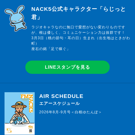
らじっと君
NACK5公式キャラクター「らじっと
君」
ラジオキャラなのに無口で愛想がない変わりものです
が、根は優しく、コミュニケーション力は抜群です！
3月3日（桃の節句・耳の日）生まれ（出生地はときがわ
町）
座右の銘「足で稼ぐ」
LINEスタンプを見る
AIR SCHEDULE
エアースケジュール
2026年8月-9月号＜白根ゆたんぽ＞