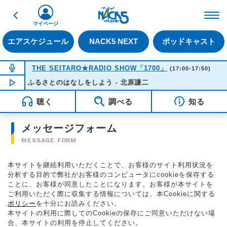
戻る
FM NACK5 79.5MHz（
マイページ
エアスケジュール
NACK5 NEXT
ポッドキャスト
NOW ON AIR
THE SEITARO★RADIO SHOW「1700」
(17:00-17:50)
ふるさとのはなしをしよう - 北原謙二
NOW PLAYING
17:19
聴く
調べる
知る
メッセージフォーム
MESSAGE FORM
本サイトを継続利用いただくことで、お客様のサイト利用状況を
分析する目的で弊社がお客様のコンピュータにcookieを保存する
ことに、お客様が同意したことになります。お客様が本サイトを
ご利用いただく際に収集する情報については、本Cookieに関する
ポリシー
を十分にお読みください。
本サイトの利用に際してのCookieの保存にご同意いただけない場
合、本サイトの利用を停止してください。