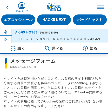
戻る
FM NACK5 79.5MHz（
マイページ
エアスケジュール
NACK5 NEXT
ポッドキャスト
NOW ON AIR
AK-69 HOT69
(20:30-21:00)
ａｔ． ＨＩ－Ｄ ２０２６ Ｒｅｍａｓｔｅｒｅｄ - AK-69
NOW PLAYING
20:32
聴く
調べる
知る
メッセージフォーム
MESSAGE FORM
本サイトを継続利用いただくことで、お客様のサイト利用状況を
分析する目的で弊社がお客様のコンピュータにcookieを保存する
ことに、お客様が同意したことになります。お客様が本サイトを
ご利用いただく際に収集する情報については、本Cookieに関する
ポリシー
を十分にお読みください。
本サイトの利用に際してのCookieの保存にご同意いただけない場
合、本サイトの利用を停止してください。