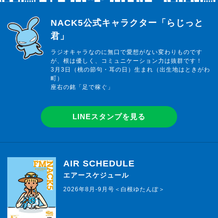
らじっと君
NACK5公式キャラクター「らじっと
君」
ラジオキャラなのに無口で愛想がない変わりものです
が、根は優しく、コミュニケーション力は抜群です！
3月3日（桃の節句・耳の日）生まれ（出生地はときがわ
町）
座右の銘「足で稼ぐ」
LINEスタンプを見る
AIR SCHEDULE
エアースケジュール
2026年8月-9月号＜白根ゆたんぽ＞