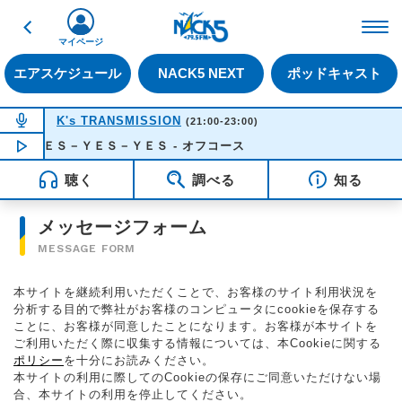
戻る
FM NACK5 79.5MHz（
マイページ
エアスケジュール
NACK5 NEXT
ポッドキャスト
NOW ON AIR
K's TRANSMISSION
(21:00-23:00)
ＹＥＳ－ＹＥＳ－ＹＥＳ - オフコース
NOW PLAYING
22:11
聴く
調べる
知る
メッセージフォーム
MESSAGE FORM
本サイトを継続利用いただくことで、お客様のサイト利用状況を
分析する目的で弊社がお客様のコンピュータにcookieを保存する
ことに、お客様が同意したことになります。お客様が本サイトを
ご利用いただく際に収集する情報については、本Cookieに関する
ポリシー
を十分にお読みください。
本サイトの利用に際してのCookieの保存にご同意いただけない場
合、本サイトの利用を停止してください。