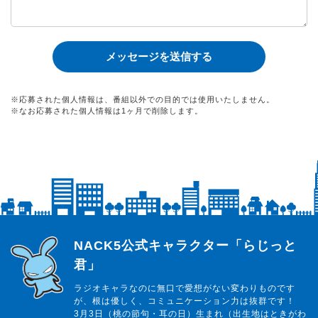
※応募された個人情報は、番組以外での目的では使用いたしません。
※なお応募された個人情報は1ヶ月で削除します。
らじっと君
NACK5公式キャラクター「らじっと
君」
ラジオキャラなのに無口で愛想がない変わりものです
が、根は優しく、コミュニケーション力は抜群です！
3月3日（桃の節句・耳の日）生まれ（出生地はときがわ