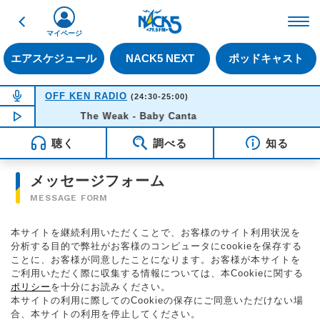
戻る
FM NACK5 79.5MHz（
マイページ
エアスケジュール
NACK5 NEXT
ポッドキャスト
NOW ON AIR
OFF KEN RADIO
(24:30-25:00)
NOW PLAYING
The Weak - Baby Canta
00:52
聴く
調べる
知る
メッセージフォーム
MESSAGE FORM
本サイトを継続利用いただくことで、お客様のサイト利用状況を
分析する目的で弊社がお客様のコンピュータにcookieを保存する
ことに、お客様が同意したことになります。お客様が本サイトを
ご利用いただく際に収集する情報については、本Cookieに関する
ポリシー
を十分にお読みください。
本サイトの利用に際してのCookieの保存にご同意いただけない場
合、本サイトの利用を停止してください。