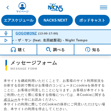
戻る
FM NACK5 79.5MHz（
マイページ
エアスケジュール
NACK5 NEXT
ポッドキャスト
NOW ON AIR
GOGOMONZ
(13:00-17:00)
イン・ザ・サン (feat. 生田絵梨花) - Night Tempo
NOW PLAYING
15:51
聴く
調べる
知る
メッセージフォーム
MESSAGE FORM
本サイトを継続利用いただくことで、お客様のサイト利用状況を
分析する目的で弊社がお客様のコンピュータにcookieを保存する
ことに、お客様が同意したことになります。お客様が本サイトを
ご利用いただく際に収集する情報については、本Cookieに関する
ポリシー
を十分にお読みください。
本サイトの利用に際してのCookieの保存にご同意いただけない場
合、本サイトの利用を停止してください。