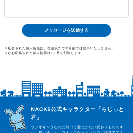
※応募された個人情報は、番組以外での目的では使用いたしません。
※なお応募された個人情報は1ヶ月で削除します。
らじっと君
NACK5公式キャラクター「らじっと
君」
ラジオキャラなのに無口で愛想がない変わりものです
が、根は優しく、コミュニケーション力は抜群です！