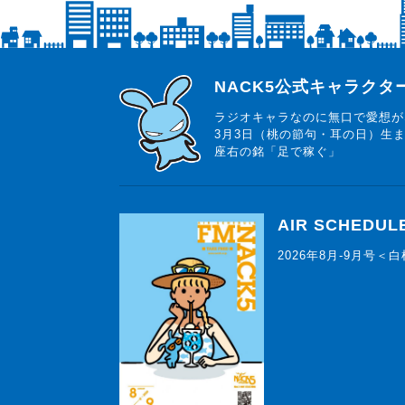
らじっと君
NACK5公式キャラク
ラジオキャラなのに無口で愛想が
3月3日（桃の節句・耳の日）生
座右の銘「足で稼ぐ」
AIR SCHEDUL
2026年8月-9月号＜