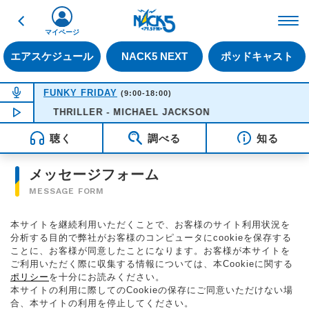
戻る
FM NACK5 79.5MHz（
マイページ
エアスケジュール
NACK5 NEXT
ポッドキャスト
NOW ON AIR
FUNKY FRIDAY
(9:00-18:00)
NOW PLAYING
THRILLER - MICHAEL JACKSON
12:21
聴く
調べる
知る
メッセージフォーム
MESSAGE FORM
本サイトを継続利用いただくことで、お客様のサイト利用状況を
分析する目的で弊社がお客様のコンピュータにcookieを保存する
ことに、お客様が同意したことになります。お客様が本サイトを
ご利用いただく際に収集する情報については、本Cookieに関する
ポリシー
を十分にお読みください。
本サイトの利用に際してのCookieの保存にご同意いただけない場
合、本サイトの利用を停止してください。