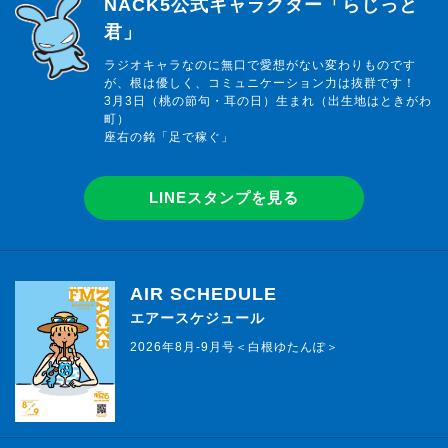
らじっと君
NACK5公式キャラクター「らじっと
君」
ラジオキャラなのに無口で愛想がない変わりものです
が、根は優しく、コミュニケーション力は抜群です！
3月3日（桃の節句・耳の日）生まれ（出生地はときがわ
町）
座右の銘「足で稼ぐ」
LINEスタンプを見る
AIR SCHEDULE
エアースケジュール
2026年8月-9月号＜白根ゆたんぽ＞