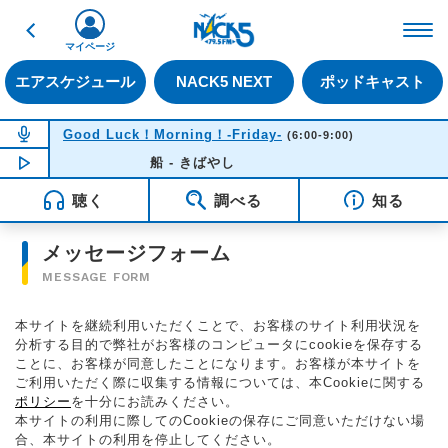
戻る
FM NACK5 79.5MHz（
マイページ
エアスケジュール
NACK5 NEXT
ポッドキャスト
NOW ON AIR
Good Luck！Morning！-Friday-
(6:00-9:00)
NOW PLAYING
船 - きばやし
06:33
聴く
調べる
知る
メッセージフォーム
MESSAGE FORM
本サイトを継続利用いただくことで、お客様のサイト利用状況を
分析する目的で弊社がお客様のコンピュータにcookieを保存する
ことに、お客様が同意したことになります。お客様が本サイトを
ご利用いただく際に収集する情報については、本Cookieに関する
ポリシー
を十分にお読みください。
本サイトの利用に際してのCookieの保存にご同意いただけない場
合、本サイトの利用を停止してください。