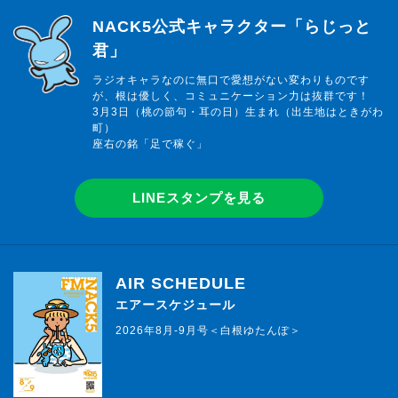
らじっと君
NACK5公式キャラクター「らじっと
君」
ラジオキャラなのに無口で愛想がない変わりものです
が、根は優しく、コミュニケーション力は抜群です！
3月3日（桃の節句・耳の日）生まれ（出生地はときがわ
町）
座右の銘「足で稼ぐ」
LINEスタンプを見る
AIR SCHEDULE
エアースケジュール
2026年8月-9月号＜白根ゆたんぽ＞