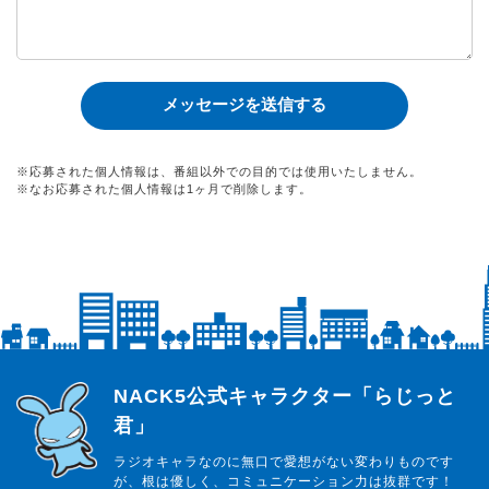
※応募された個人情報は、番組以外での目的では使用いたしません。
※なお応募された個人情報は1ヶ月で削除します。
らじっと君
NACK5公式キャラクター「らじっと
君」
ラジオキャラなのに無口で愛想がない変わりものです
が、根は優しく、コミュニケーション力は抜群です！