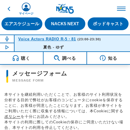
戻る
FM NACK5 79.5MHz（
マイページ
エアスケジュール
NACK5 NEXT
ポッドキャスト
NOW ON AIR
Voice Actors RADIO R-5・81
(23:00-23:30)
NOW PLAYING
夏色 - ゆず
23:02
聴く
調べる
知る
メッセージフォーム
MESSAGE FORM
本サイトを継続利用いただくことで、お客様のサイト利用状況を
分析する目的で弊社がお客様のコンピュータにcookieを保存する
ことに、お客様が同意したことになります。お客様が本サイトを
ご利用いただく際に収集する情報については、本Cookieに関する
ポリシー
を十分にお読みください。
本サイトの利用に際してのCookieの保存にご同意いただけない場
合、本サイトの利用を停止してください。