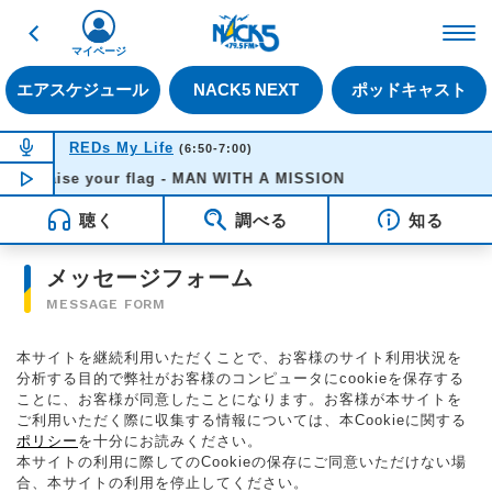
戻る
FM NACK5 79.5MHz（
マイページ
エアスケジュール
NACK5 NEXT
ポッドキャスト
NOW ON AIR
REDs My Life
(6:50-7:00)
Raise your flag - MAN WITH A MISSION
NOW PLAYING
06:53
聴く
調べる
知る
メッセージフォーム
MESSAGE FORM
本サイトを継続利用いただくことで、お客様のサイト利用状況を
分析する目的で弊社がお客様のコンピュータにcookieを保存する
ことに、お客様が同意したことになります。お客様が本サイトを
ご利用いただく際に収集する情報については、本Cookieに関する
ポリシー
を十分にお読みください。
本サイトの利用に際してのCookieの保存にご同意いただけない場
合、本サイトの利用を停止してください。