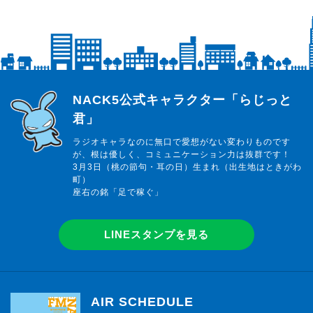
らじっと君
NACK5公式キャラクター「らじっと
君」
ラジオキャラなのに無口で愛想がない変わりものです
が、根は優しく、コミュニケーション力は抜群です！
3月3日（桃の節句・耳の日）生まれ（出生地はときがわ
町）
座右の銘「足で稼ぐ」
LINEスタンプを見る
AIR SCHEDULE