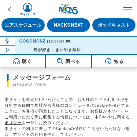
戻る
FM NACK5 79.5MHz（
マイページ
エアスケジュール
NACK5 NEXT
ポッドキャスト
NOW ON AIR
GOGOMONZ
(13:00-17:00)
NOW PLAYING
島が好き - きいやま商店
15:57
聴く
調べる
知る
メッセージフォーム
MESSAGE FORM
本サイトを継続利用いただくことで、お客様のサイト利用状況を
分析する目的で弊社がお客様のコンピュータにcookieを保存する
ことに、お客様が同意したことになります。お客様が本サイトを
ご利用いただく際に収集する情報については、本Cookieに関する
ポリシー
を十分にお読みください。
本サイトの利用に際してのCookieの保存にご同意いただけない場
合、本サイトの利用を停止してください。