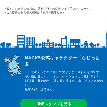
※応募された個人情報は、番組以外での目的では使用いたしません。
※なお応募された個人情報は1ヶ月で削除します。
らじっと君
NACK5公式キャラクター「らじっと
君」
ラジオキャラなのに無口で愛想がない変わりものです
が、根は優しく、コミュニケーション力は抜群です！
3月3日（桃の節句・耳の日）生まれ（出生地はときがわ
町）
座右の銘「足で稼ぐ」
LINEスタンプを見る