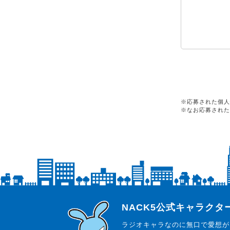
※応募された個人
※なお応募された
らじっと君
NACK5公式キャラク
ラジオキャラなのに無口で愛想が