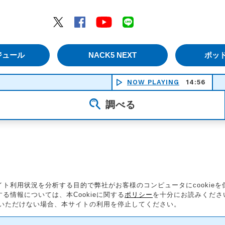
エムナックファイブ）
Twitter
Facebook
YouTube
LINE
ジュール
NACK5 NEXT
ポッ
NOW PLAYING
14:56
調べる
ト利用状況を分析する目的で弊社がお客様のコンピュータにcookie
情報については、本Cookieに関する
ポリシー
を十分にお読みくださ
同意いただけない場合、本サイトの利用を停止してください。