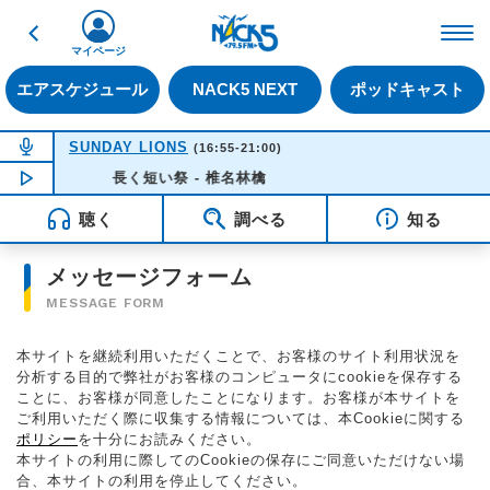
戻る
FM NACK5 79.5MHz（
マイページ
エアスケジュール
NACK5 NEXT
ポッドキャスト
NOW ON AIR
SUNDAY LIONS
(16:55-21:00)
NOW PLAYING
長く短い祭 - 椎名林檎
16:35
聴く
調べる
知る
メッセージフォーム
MESSAGE FORM
本サイトを継続利用いただくことで、お客様のサイト利用状況を
分析する目的で弊社がお客様のコンピュータにcookieを保存する
ことに、お客様が同意したことになります。お客様が本サイトを
ご利用いただく際に収集する情報については、本Cookieに関する
ポリシー
を十分にお読みください。
本サイトの利用に際してのCookieの保存にご同意いただけない場
合、本サイトの利用を停止してください。