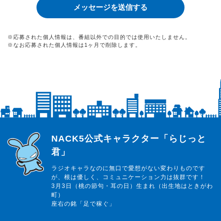
※応募された個人情報は、番組以外での目的では使用いたしません。
※なお応募された個人情報は1ヶ月で削除します。
らじっと君
NACK5公式キャラクター「らじっと
君」
ラジオキャラなのに無口で愛想がない変わりものです
が、根は優しく、コミュニケーション力は抜群です！
3月3日（桃の節句・耳の日）生まれ（出生地はときがわ
町）
座右の銘「足で稼ぐ」