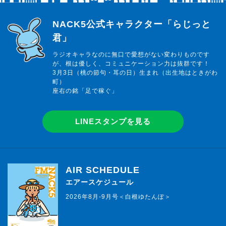
らじっと君
NACK5公式キャラクター「らじっと
君」
ラジオキャラなのに無口で愛想がない変わりものです
が、根は優しく、コミュニケーション力は抜群です！
3月3日（桃の節句・耳の日）生まれ（出生地はときがわ
町）
座右の銘「足で稼ぐ」
LINEスタンプを見る
AIR SCHEDULE
エアースケジュール
2026年8月-9月号＜白根ゆたんぽ＞