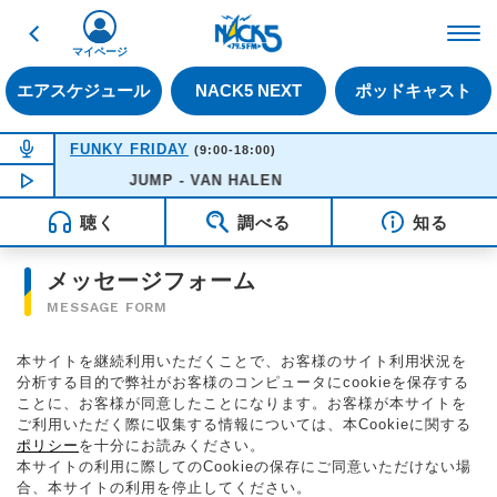
戻る
FM NACK5 79.5MHz（
マイページ
エアスケジュール
NACK5 NEXT
ポッドキャスト
NOW ON AIR
FUNKY FRIDAY
(9:00-18:00)
NOW PLAYING
JUMP - VAN HALEN
12:37
聴く
調べる
知る
メッセージフォーム
MESSAGE FORM
本サイトを継続利用いただくことで、お客様のサイト利用状況を
分析する目的で弊社がお客様のコンピュータにcookieを保存する
ことに、お客様が同意したことになります。お客様が本サイトを
ご利用いただく際に収集する情報については、本Cookieに関する
ポリシー
を十分にお読みください。
本サイトの利用に際してのCookieの保存にご同意いただけない場
合、本サイトの利用を停止してください。