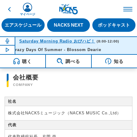
戻る
FM NACK5 79.5MHz（
マイページ
エアスケジュール
NACK5 NEXT
ポッドキャスト
NOW ON AIR
Saturday Morning Radio おびハピ！
(8:00-12:00)
LazyCrazy Days Of Summer - Blossom Dearie
NOW PLAYING
10:10
聴く
調べる
知る
会社概要
COMPANY
社名
株式会社NACK5ミュージック（NACK5 MUSIC Co.,Ltd）
代表
代表取締役社長 片岡 尚