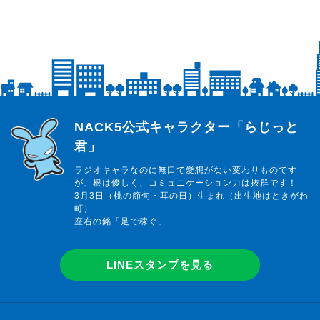
らじっと君
NACK5公式キャラクター「らじっと
君」
ラジオキャラなのに無口で愛想がない変わりものです
が、根は優しく、コミュニケーション力は抜群です！
3月3日（桃の節句・耳の日）生まれ（出生地はときがわ
町）
座右の銘「足で稼ぐ」
LINEスタンプを見る