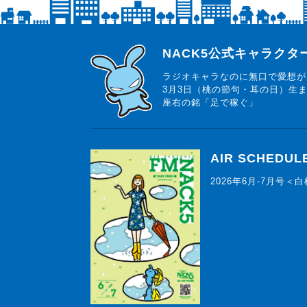
らじっと君
NACK5公式キャラク
ラジオキャラなのに無口で愛想が
3月3日（桃の節句・耳の日）生
座右の銘「足で稼ぐ」
AIR SCHEDUL
2026年6月-7月号＜