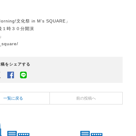
rning!文化祭 in M's SQUARE」
午後１時３０分開演
」
square/
投稿をシェアする
Twitter
Facebook
LINEでシェアするボタン
一覧に戻る
前の投稿へ