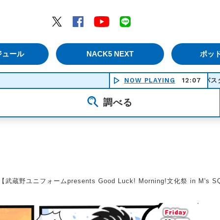
エムナックファイブ）
Twitter
Facebook
YouTube
LINE
ジュール
NACK5 NEXT
ポッ
NOW PLAYING
パスタに涙 - My 
12:07
調べる
【武蔵野ユニフォームpresents Good Luck! Morning!文化祭 in 