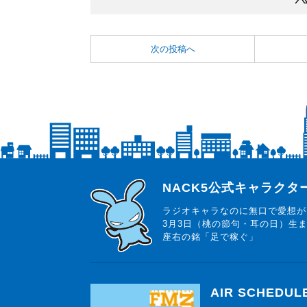
次の投稿へ
らじっと君
NACK5公式キャラク
ラジオキャラなのに無口で愛想が
3月3日（桃の節句・耳の日）生
座右の銘「足で稼ぐ」
AIR SCHEDUL