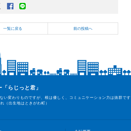
Twitter
Facebook
LINEでシェアするボタン
一覧に戻る
前の投稿へ
ター「らじっと君」
ない変わりものですが、根は優しく、コミュニケーション力は抜群です
まれ（出生地はときがわ町）