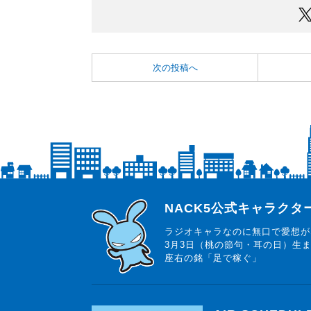
次の投稿へ
らじっと君
NACK5公式キャラク
ラジオキャラなのに無口で愛想が
3月3日（桃の節句・耳の日）生
座右の銘「足で稼ぐ」