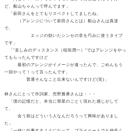
ど、船山ちゃんって呼んでます」
「萩田さんをとてもリスペクトしてましたね。
（アレンジについて萩田さんとは）船山さんは真逆
で、
エッジの効いたシンセの音を巧みに使うタイプ
です」
「“哀しみのディスタンス（稲垣潤一）”ではアレンジをやっ
てもらったんですけど
最初のアレンジがイメージが違ったんで、ごめんもう
一回やって！って言ったんです。
普通そんなこと出来ないんですけど(笑)」
林さんにとって作詞家、売野雅勇さんは・・・
「僕の記憶だと、本当に彗星のごとく現れた感じがして
て、
会う前はどういう人なんだろうって興味がありまし
た」
「一緒に仕事するようになって、プライベートでも仲良く