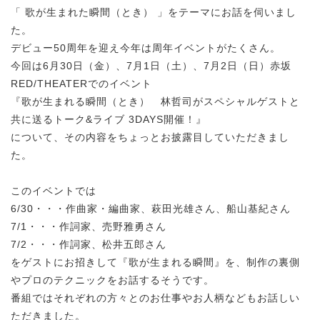
「 歌が生まれた瞬間（とき） 」をテーマにお話を伺いまし
た。
デビュー50周年を迎え今年は周年イベントがたくさん。
今回は6月30日（金）、7月1日（土）、7月2日（日）赤坂
RED/THEATERでのイベント
『歌が生まれる瞬間（とき） 林哲司がスペシャルゲストと
共に送るトーク&ライブ 3DAYS開催！』
について、その内容をちょっとお披露目していただきまし
た。
このイベントでは
6/30・・・作曲家・編曲家、萩田光雄さん、船山基紀さん
7/1・・・作詞家、売野雅勇さん
7/2・・・作詞家、松井五郎さん
をゲストにお招きして『歌が生まれる瞬間』を、制作の裏側
やプロのテクニックをお話するそうです。
番組ではそれぞれの方々とのお仕事やお人柄などもお話しい
ただきました。