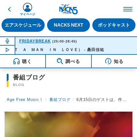
戻る
FM NACK5 79.5MHz（
マイページ
エアスケジュール
NACK5 NEXT
ポッドキャスト
NOW ON AIR
FRIDAYBREAK
(25:00-28:45)
 Ａ ＭＡＮ ＩＮ ＬＯＶＥ） - 桑田佳祐
NOW PLAYING
03:40
聴く
調べる
知る
番組ブログ
BLOG
Age Free Music！
〉
番組ブログ
〉
6月15日のゲストは、作曲家の林哲司さんです！