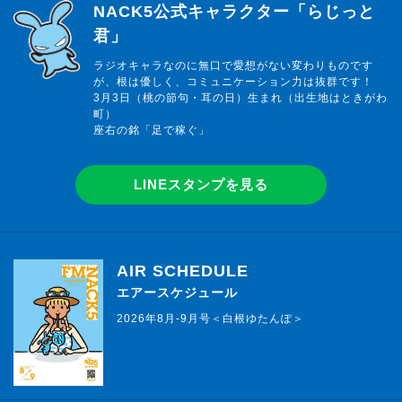
らじっと君
NACK5公式キャラクター「らじっと
君」
ラジオキャラなのに無口で愛想がない変わりものです
が、根は優しく、コミュニケーション力は抜群です！
3月3日（桃の節句・耳の日）生まれ（出生地はときがわ
町）
座右の銘「足で稼ぐ」
LINEスタンプを見る
AIR SCHEDULE
エアースケジュール
2026年8月-9月号＜白根ゆたんぽ＞