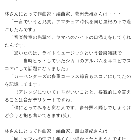
林さんにとって作曲家・編曲家、萩田光雄さんは・・・
「一言でいうと兄貴。アマチュア時代を同じ屋根の下で過
ごしたんです」
「音楽教室の先輩で、ヤマハのバイトの口添えをしてくれ
たんです」
「驚いたのは、ライトミュージックという音楽雑誌で
当時ヒットしていたシカゴのアルバムを耳コピでス
コアにして話題になりました」
「カーペンターズの多重コーラス録音もスコアにしてたの
を記憶してます」
「（アレンジについて）耳がいいことと、客観的に今言え
ることは音がデリケートですね」
「僕にとってみると変な人です。多分照れ隠しでしょうけ
ど会うと抱き着いてきます(笑)」
林さんにとって作曲家・編曲家、船山基紀さんは・・・
「同じヤマハの中で１年くらい遅かったと思うんですけ