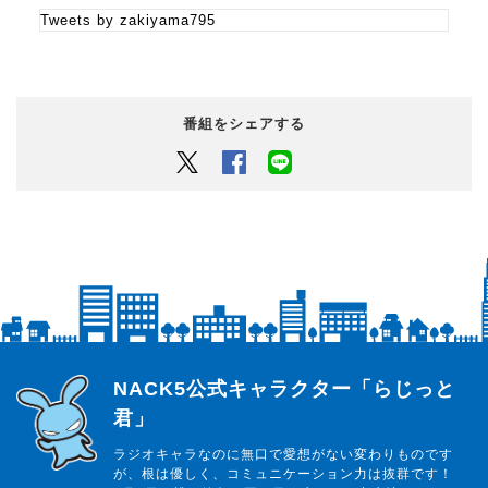
Tweets by zakiyama795
番組をシェアする
Twitter
Facebook
LINEでシェアするボタン
らじっと君
NACK5公式キャラクター「らじっと
君」
ラジオキャラなのに無口で愛想がない変わりものです
が、根は優しく、コミュニケーション力は抜群です！