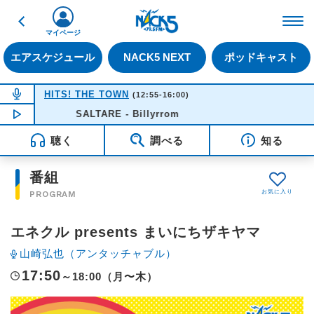
戻る
FM NACK5 79.5MHz（
マイページ
エアスケジュール
NACK5 NEXT
ポッドキャスト
NOW ON AIR
HITS! THE TOWN
(12:55-16:00)
NOW PLAYING
SALTARE - Billyrrom
14:14
聴く
調べる
知る
番組
PROGRAM
エネクル presents まいにちザキヤマ
山崎弘也（アンタッチャブル）
17:50
～18:00（月〜木）