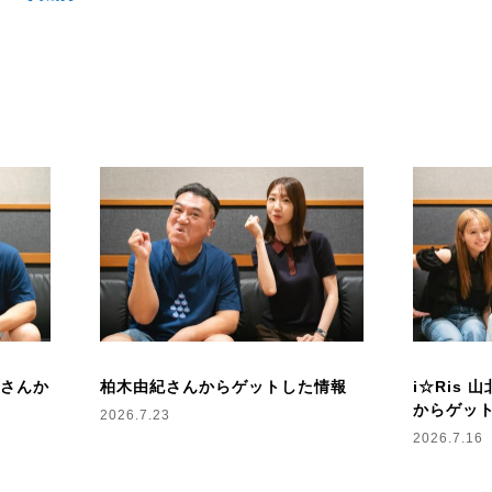
んさんか
柏木由紀さんからゲットした情報
i☆Ris
からゲッ
2026.7.23
2026.7.16