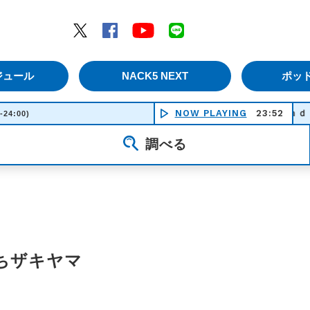
エムナックファイブ）
Twitter
Facebook
YouTube
LINE
ジュール
NACK5 NEXT
ポッ
NOW PLAYING
Ｂｒａｎｄ Ｎｅｗ 
23:52
-24:00)
調べる
いにちザキヤマ