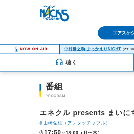
FM NACK5 79.5MHz（エフ
エアスケ
NOW ON AIR
中村橋之助 ぶっかえりNIGHT
(23:30
聴く
番組
PROGRAM
エネクル presents ま
山崎弘也（アンタッチャブル）
17:50
～18:00（月〜木）