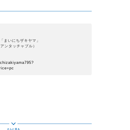
s 「まいにちザキヤマ」
（アンタッチャブル）
ichizakiyama795?
vice=pc