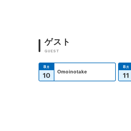
ゲスト
GUEST
8
8
月
月
Omoinotake
10
11