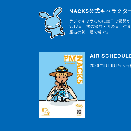
らじっと君
NACK5公式キャラク
ラジオキャラなのに無口で愛想が
3月3日（桃の節句・耳の日）生
座右の銘「足で稼ぐ」
AIR SCHEDUL
2026年8月-9月号＜