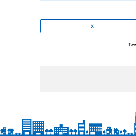
X
Twe