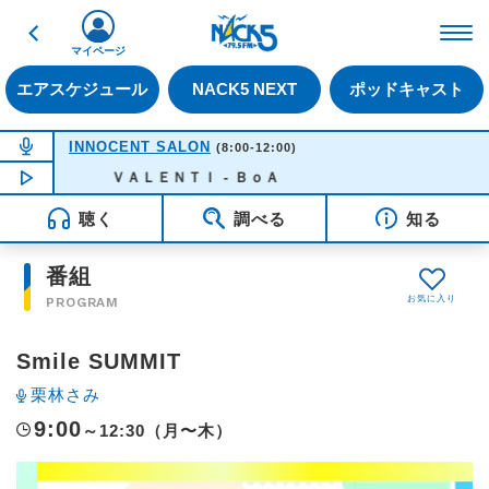
戻る
FM NACK5 79.5MHz（
マイページ
エアスケジュール
NACK5 NEXT
ポッドキャスト
NOW ON AIR
INNOCENT SALON
(8:00-12:00)
NOW PLAYING
ＶＡＬＥＮＴＩ - ＢｏＡ
09:29
聴く
調べる
知る
番組
PROGRAM
Smile SUMMIT
栗林さみ
9:00
～12:30（月〜木）