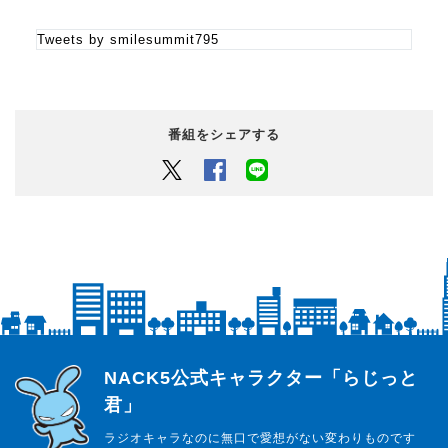
▽12:08
Tweets by smilesummit795
みんなで気になる話題を語り合う【THE SUMMIT TALK】
議題は10時00分ごろに発表します！
◎番組Xアカウントは・・・【@smilesummit795】
番組をシェアする
つぶやく時は、ハッシュタグ【#smile795】を付けてつぶ
やいて下さい！
Twitter
Facebook
LINEでシェアするボタン
●今日もみんなで笑顔の頂点を目指しましょう！●
番組紹介
栗林さみがお送りする【Smile SUMMIT】！
◎番組Twitterアカウントは・・・【
@smilesummit795
】
つぶやく時は、ハッシュタグ【
#smile795
】を付けてつぶやいて下さ
らじっと君
NACK5公式キャラクター「らじっと
●今日もみんなで笑顔の頂点を目指しましょう！●
君」
ラジオキャラなのに無口で愛想がない変わりものです