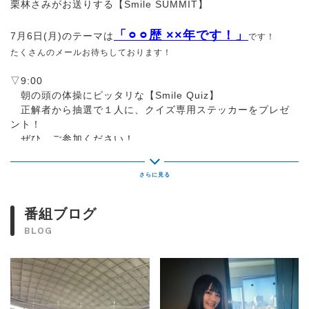
栗林さみがお送りする【Smile SUMMIT】
「
⚪︎⚪︎歴 ××年です！
」
7月6日(月)のテーマは
です！
たくさんのメールお待ちしております！
▽9:00
朝の頭の体操にピッタリな【Smile Quiz】
正解者から抽選で１人に、クイズ専用ステッカーをプレゼ
ント！
ぜひ、ご参加ください！
▼9:10
採れたての話題を取りそろえた【Smile MARKET】
▼10:15
番組ブログ
あなたのオリジナルの“一行格言”を紹介！
BLOG
月曜コーナー『私の人生の“一行格言”ファイル』
▼10:40
新番組！【AXA presents Smile Leader ～あの日の決断、
その先の笑顔～】