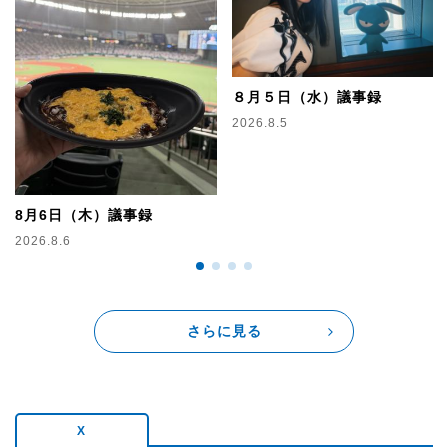
毎週１つの企業をピックアップ！
経営者や社員の方を通して、会社のストーリーやターニン
グポイント、そこで働く人達のリアルな“今”を４日間にわけて
お届けします。
出演：渡邉美穂
８月５日（水）議事録
2026.8.5
▼11:00
今日、これを食べると運気がアップする！
占いコーナー【ラッキーランチ】
8月6日（木）議事録
▽11:10
今押さえておくべき「笑顔のタネ」を勉強する【SMILE
2026.8.6
LEARNING】
今週は「危険な害虫」をラーニング！
▼11：30
さらに見る
【フライングガーデン 爆ハンサミット！】
フライングガーデン各店舗を伺い、おいしいメニューを紹
介！
あなたからのフライングガーデンで笑顔になったエピソー
ドもお待ちしています。
X