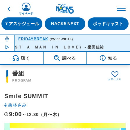
戻る
FM NACK5 79.5MHz（
マイページ
エアスケジュール
NACK5 NEXT
ポッドキャスト
NOW ON AIR
FRIDAYBREAK
(25:00-28:45)
ＪＵＳＴ Ａ ＭＡＮ ＩＮ ＬＯＶＥ） - 桑田佳祐
NOW PLAYING
03:40
聴く
調べる
知る
番組
PROGRAM
Smile SUMMIT
栗林さみ
9:00
～12:30（月〜木）