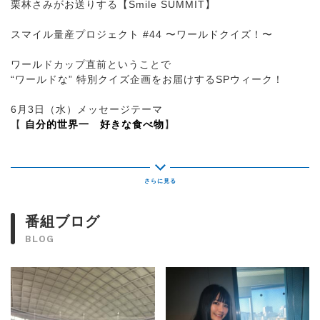
栗林さみがお送りする【Smile SUMMIT】
スマイル量産プロジェクト #44 〜ワールドクイズ！〜
ワールドカップ直前ということで
“ワールドな” 特別クイズ企画をお届けするSPウィーク！
6月3日（水）メッセージテーマ
【
自分的世界一 好きな食べ物
】
▽9:00
【
ワールドPKダーツ
】
サッカーワールドカップ2026に出場する
48チームの一覧表を的にしてサミーが "PKばり" のダーツに
番組ブログ
挑戦！
BLOG
正解した方全員に「Smile SUMMIT クイズステッカー」プレ
ゼント！
▼9:10
採れたての話題を取りそろえた【Smile MARKET】