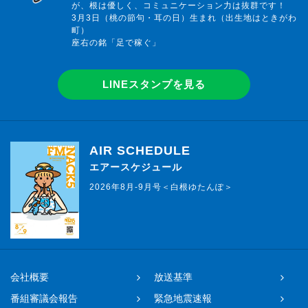
が、根は優しく、コミュニケーション力は抜群です！
3月3日（桃の節句・耳の日）生まれ（出生地はときがわ
●今日もみんなで笑顔の頂点を目指しましょう！●
町）
座右の銘「足で稼ぐ」
番組紹介
LINEスタンプを見る
栗林さみがお送りする【Smile SUMMIT】！
◎番組Twitterアカウントは・・・【
@smilesummit795
】
つぶやく時は、ハッシュタグ【
#smile795
】を付けてつぶやいて下さ
AIR SCHEDULE
●今日もみんなで笑顔の頂点を目指しましょう！●
エアースケジュール
2026年8月-9月号＜白根ゆたんぽ＞
会社概要
放送基準
番組審議会報告
緊急地震速報