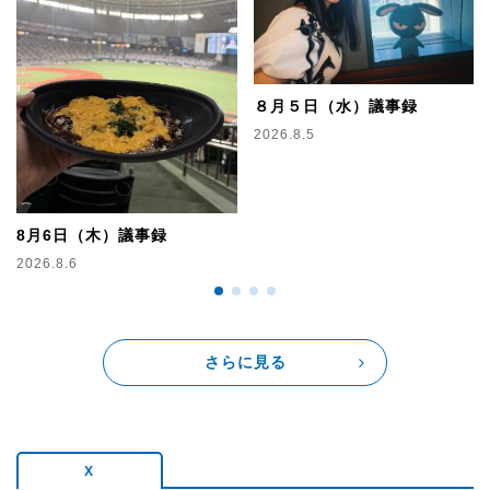
▽10:10
サッカーフリークなゲストがコメントゲストとしてクイズを
出題！
水曜日は
ナオト・インティライミ
さんが登場！
８月５日（水）議事録
2026.8.5
▼11:00
今日これを食べると運気がアップする！
占いコーナー【Lucky Lunch】
テーマ：金運
8月6日（木）議事録
☆
クイズ！世界の街角から
⭐︎
2026.8.6
街角でのインタビューを元にクイズを出題
▽11:10
さらに見る
【妄想！スマサミツアーズ】
ラジオをお聴きのあなたとスマサミツアーズ看板プランナ
ーの栗林さみが一緒に
スマイル溢れる極上の旅行プランを作っていく妄想旅行コ
ーナー。
X