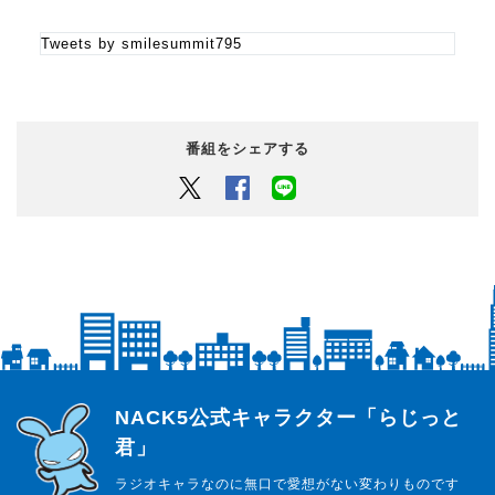
６月の旅の舞台は「ハワイ」
Tweets by smilesummit795
現在「
ハワイのおすすめグルメ情報
」を募集中！！
▼11:35
【透析病院ドットコム presents あなたと叶えるバケットリ
番組をシェアする
スト！】
人生のやりたいことをリスト化した“バケットリスト”を2択で
Twitter
Facebook
LINEでシェアするボタン
ご提案！
▽12:10
【
栗林さみの絵描き歌！〜𝒲𝑜𝓇𝓁𝒹 𝐸𝒹𝒾𝓉𝒾𝑜𝓃〜
】
栗林さみのオリジナル “絵描き歌” をワールドをテーマにお届
け！
正解した方から抽選で3名様に
サミー直筆の絵描き歌の色紙をプレゼント！
らじっと君
NACK5公式キャラクター「らじっと
君」
◎番組Xのアカウントは・・・【@smilesummit795】
ハッシュタグ【#smile795】を付けてポストして下さい！
ラジオキャラなのに無口で愛想がない変わりものです