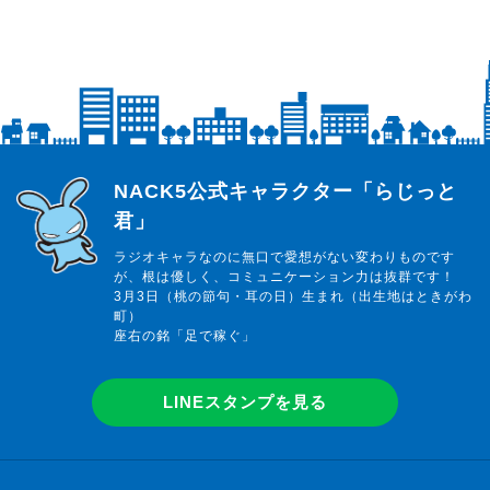
らじっと君
NACK5公式キャラクター「らじっと
君」
ラジオキャラなのに無口で愛想がない変わりものです
が、根は優しく、コミュニケーション力は抜群です！
3月3日（桃の節句・耳の日）生まれ（出生地はときがわ
町）
座右の銘「足で稼ぐ」
LINEスタンプを見る