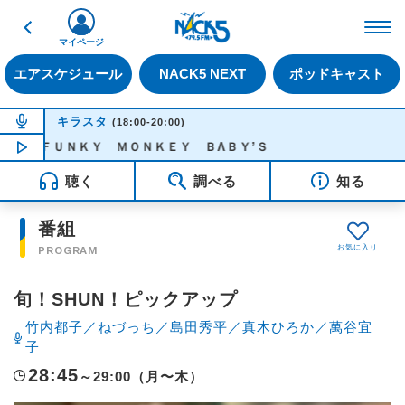
戻る
FM NACK5 79.5MHz（
マイページ
エアスケジュール
NACK5 NEXT
ポッドキャスト
NOW ON AIR
キラスタ
(18:00-20:00)
子 - ＦＵＮＫＹ ＭＯＮＫＥＹ ＢΛＢＹ’Ｓ
NOW PLAYING
19:15
聴く
調べる
知る
番組
PROGRAM
旬！SHUN！ピックアップ
竹内都子／ねづっち／島田秀平／真木ひろか／萬谷宜
子
28:45
～29:00（月〜木）