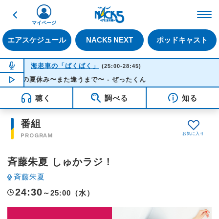
戻る
FM NACK5 79.5MHz（
マイページ
エアスケジュール
NACK5 NEXT
ポッドキャスト
NOW ON AIR
海老車の「ばくばく」
(25:00-28:45)
あの夏休み〜また逢うまで〜 - ぜったくん
NOW PLAYING
02:14
聴く
調べる
知る
番組
PROGRAM
斉藤朱夏 しゅかラジ！
斉藤朱夏
24:30
～25:00（水）