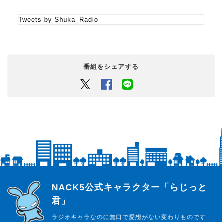
Tweets by Shuka_Radio
番組をシェアする
Twitter
Facebook
LINEでシェアするボタン
らじっと君
NACK5公式キャラクター「らじっと
君」
ラジオキャラなのに無口で愛想がない変わりものです