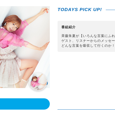
TODAYS PICK UP!
番組紹介
斉藤朱夏が【いろんな言葉にふ
ゲスト、リスナーからのメッセ
どんな言葉を吸収して行くのか
！