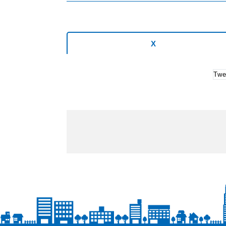
X
Twe