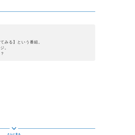
れてみる】という番組。
ージ。
！？