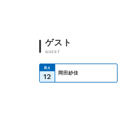
ゲスト
GUEST
8
月
岡田紗佳
12