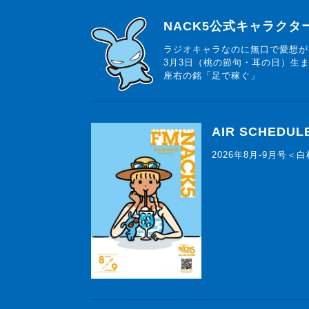
らじっと君
NACK5公式キャラク
ラジオキャラなのに無口で愛想が
3月3日（桃の節句・耳の日）生
座右の銘「足で稼ぐ」
AIR SCHEDUL
2026年8月-9月号＜